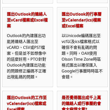
匯出Outlook的連絡人
匯出Outlook的行事曆
至vCard檔案或Excel檔
至vCalendar(ics)檔案
案
或Excel檔案
Outlook的內建匯出功
以Unicode編碼匯出至
能將連絡人匯出至
vcf以及ics檔案格式以
vCARD、CSV或PST檔
確保不會有亂碼的問
案，但是並不如想像中
題。同時，OAX使用
的這麼好用。PTO針對
Olson Time Zone時區
Outlook內建匯出功能
格式匯出以確保匯入
的問題修正編碼不正確
Google行事曆時時區不
出現亂碼的問題。
會錯。
匯出Outlook的工作至
是否覺得匯出成千上萬
vCalendar(ics)檔案或
的連絡人或行事曆約會
Excel檔案
會太麻煩太累?