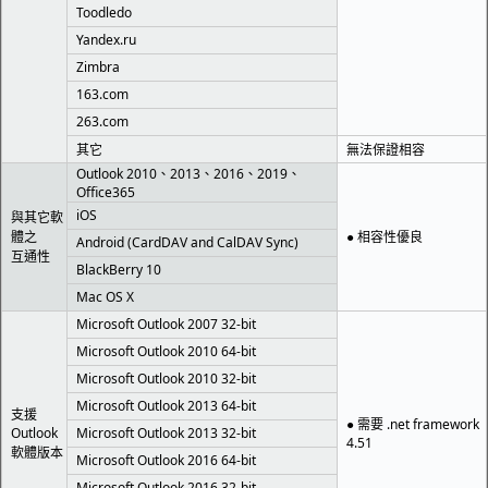
Toodledo
Yandex.ru
Zimbra
163.com
263.com
其它
無法保證相容
Outlook 2010、2013、2016、2019、
Office365
iOS
與其它軟
體之
● 相容性優良
Android (CardDAV and CalDAV Sync)
互通性
BlackBerry 10
Mac OS X
Microsoft Outlook 2007 32-bit
Microsoft Outlook 2010 64-bit
Microsoft Outlook 2010 32-bit
Microsoft Outlook 2013 64-bit
支援
● 需要 .net framework
Outlook
Microsoft Outlook 2013 32-bit
4.51
軟體版本
Microsoft Outlook 2016 64-bit
Microsoft Outlook 2016 32-bit