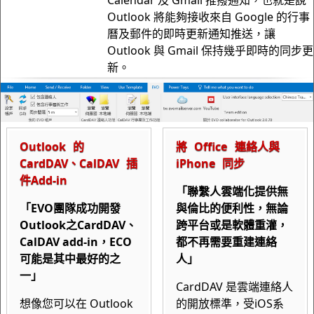
Calendar 及 Gmail 推撥通知，也就是說
Outlook 將能夠接收來自 Google 的行事
曆及郵件的即時更新通知推送，讓
Outlook 與 Gmail 保持幾乎即時的同步更
新。
Outlook 的
將 Office 連絡人與
CardDAV、CalDAV 插
iPhone 同步
件Add-in
「聯繫人雲端化提供無
「EVO團隊成功開發
與倫比的便利性，無論
Outlook之CardDAV、
跨平台或是軟體重灌，
CalDAV add-in，ECO
都不再需要重建連絡
可能是其中最好的之
人」
一」
CardDAV 是雲端連絡人
想像您可以在 Outlook
的開放標準，受iOS系