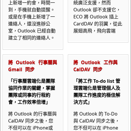
上新增一約會，時間一
統廣泛支援，然而
到，手機就自動提醒。
Outlook 卻不支援它，
或是在手機上新增了一
ECO 將 Outlook 插上
連絡人，還沒進辦公
CardDAV 的羽翼，從此
室，Outlook 已經自動
展翅高飛，飛向雲端
建立了相同的連絡人。
將 Outlook 行事曆與
將 Outlook 工作與
Gmail 同步
CalDAV 同步
「行事曆雲端化是團隊
「將工作 To-do list 管
協同作業的關鍵，掌握
理雲端化是管理個人及
團隊或同事的行程約
團隊工作進度的極佳解
會，工作效率倍增」
決方式」
將 Outlook 的行事曆與
將 Outlook 的 To-Do
CalDAV 同步之後，您
與 CalDAV 同步之後，
不但可以在 iPhone或
您不但可以在 iPhone