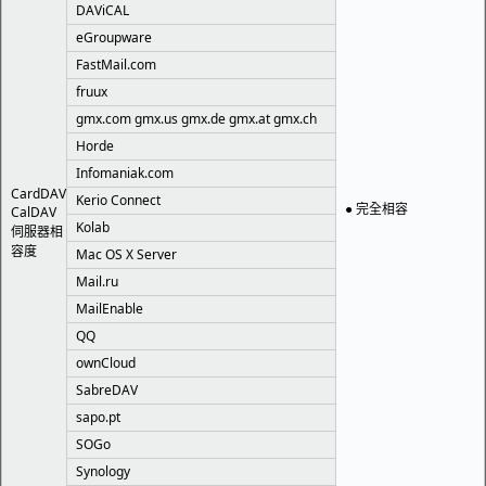
DAViCAL
eGroupware
FastMail.com
fruux
gmx.com gmx.us gmx.de gmx.at gmx.ch
Horde
Infomaniak.com
CardDAV
Kerio Connect
● 完全相容
CalDAV
Kolab
伺服器相
容度
Mac OS X Server
Mail.ru
MailEnable
QQ
ownCloud
SabreDAV
sapo.pt
SOGo
Synology